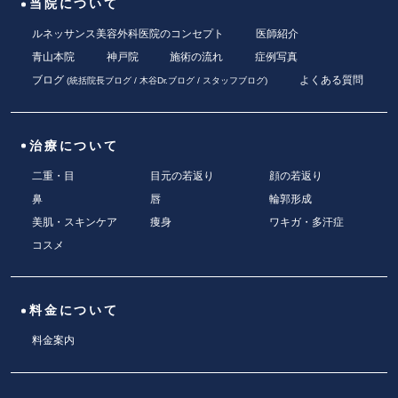
当院について
ルネッサンス美容外科医院のコンセプト
医師紹介
青山本院
神戸院
施術の流れ
症例写真
ブログ
よくある質問
(
統括院長ブログ
/
木谷Dr.ブログ
/
スタッフブログ
)
治療について
二重・目
目元の若返り
顔の若返り
鼻
唇
輪郭形成
美肌・スキンケア
痩身
ワキガ・多汗症
コスメ
料金について
料金案内